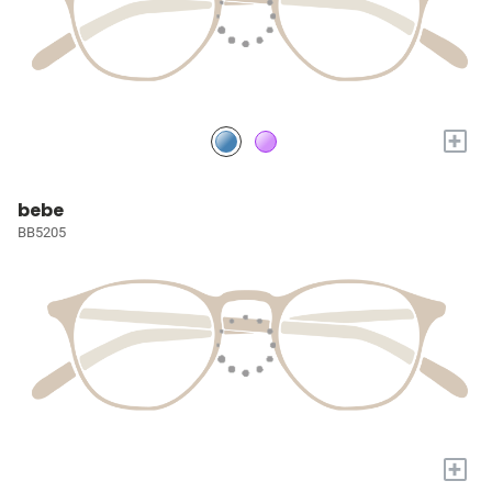
+
bebe
BB5205
+