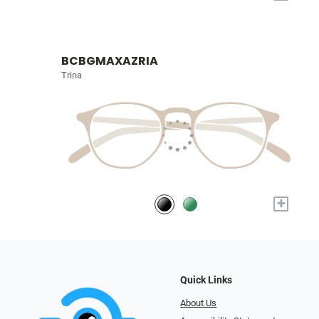
BCBGMAXAZRIA
Trina
+
Quick Links
About Us