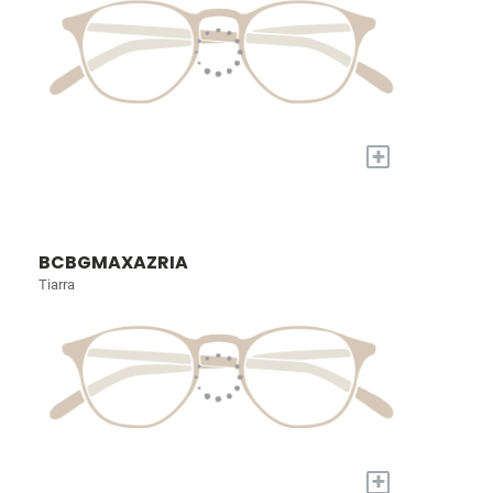
+
BCBGMAXAZRIA
Tiarra
+