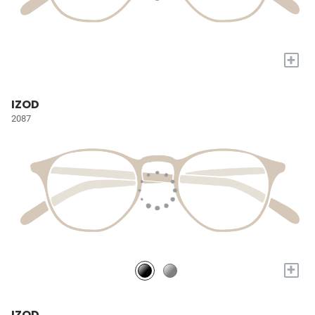
+
IZOD
2087
+
IZOD