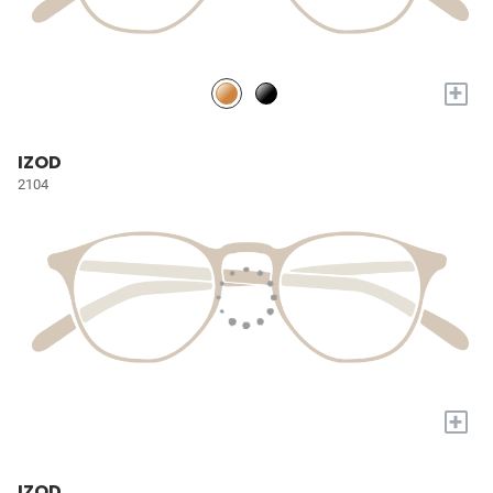
+
IZOD
2104
+
IZOD