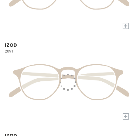
+
IZOD
2091
+
IZOD