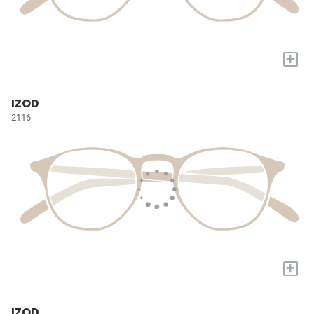
+
IZOD
2116
+
IZOD