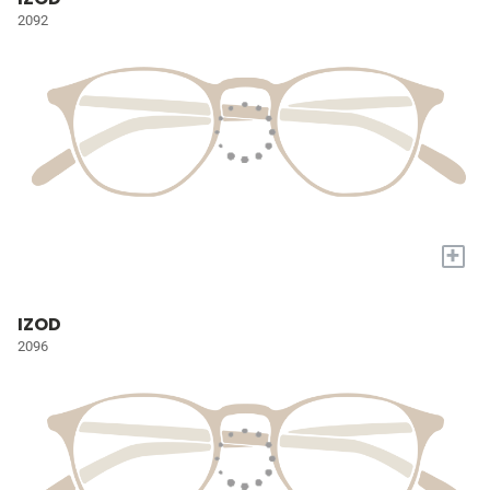
2092
+
IZOD
2096