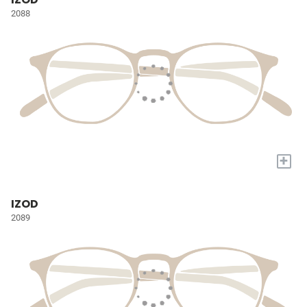
2088
+
IZOD
2089