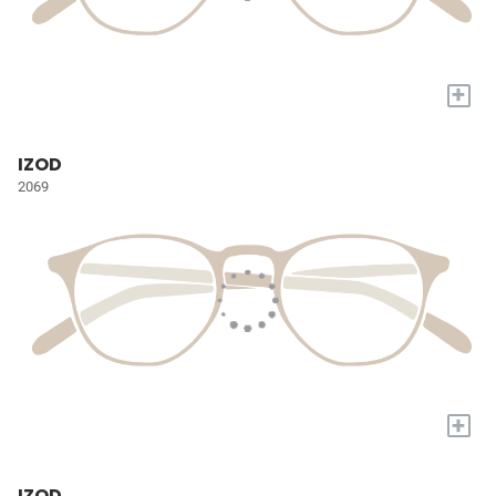
+
IZOD
2069
+
IZOD