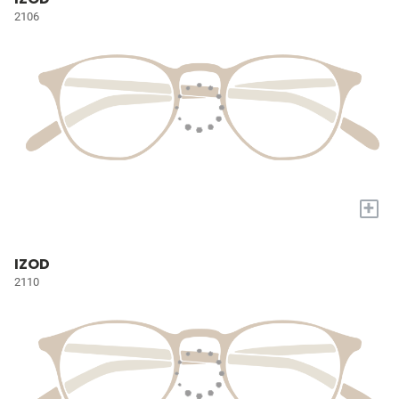
2106
+
IZOD
2110