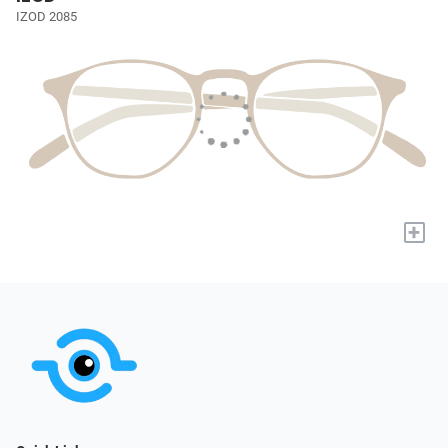
IZOD 2085
+