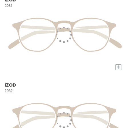
2081
+
IZOD
2082